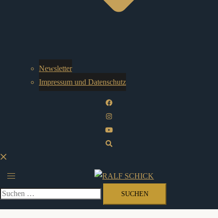
Newsletter
Impressum und Datenschutz
Suche
Menü
umschalten
Suchen
nach: