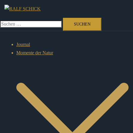
Zum
Inhalt
springen
Suchen
nach:
Journal
Momente der Natur