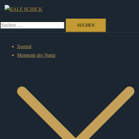
Zum
Inhalt
springen
Suchen
nach:
Journal
Momente der Natur