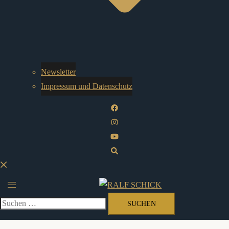
Newsletter
Impressum und Datenschutz
Suche
Menü
umschalten
Suchen
nach: