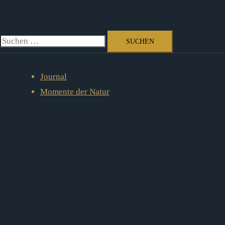
Zum
Inhalt
springen
Suchen
nach:
Journal
Momente der Natur